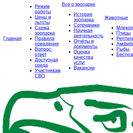
Все о зоопарке
Режим
работы
История
Цены и
Животные
зоопарка
льготы
Сотрудники
Схема
Млеко
Научная
зоопарка
Птицы
деятельность
Главная
Правила
Рептил
Отчёты и
поведения
Амфиб
документы
Вопрос-
Рыбы
Оценка
ответ
Беспоз
качества
Доступная
услуг
среда
Вакансии
Участникам
СВО