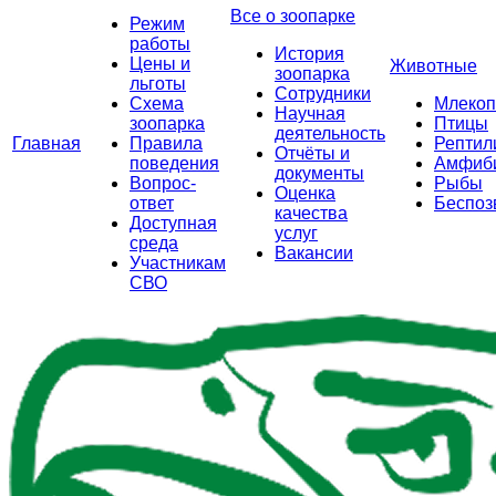
Все о зоопарке
Режим
работы
История
Цены и
Животные
зоопарка
льготы
Сотрудники
Схема
Млеко
Научная
зоопарка
Птицы
деятельность
Главная
Правила
Рептил
Отчёты и
поведения
Амфиб
документы
Вопрос-
Рыбы
Оценка
ответ
Беспоз
качества
Доступная
услуг
среда
Вакансии
Участникам
СВО