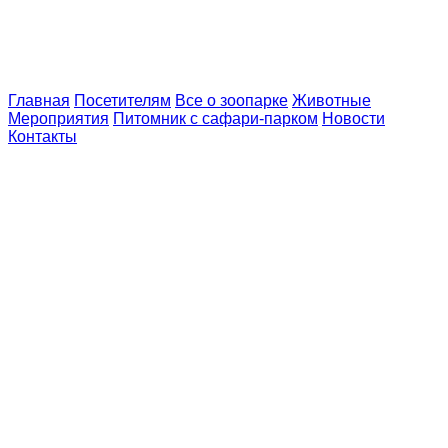
Главная
Посетителям
Все о зоопарке
Животные
Мероприятия
Питомник с сафари-парком
Новости
Контакты