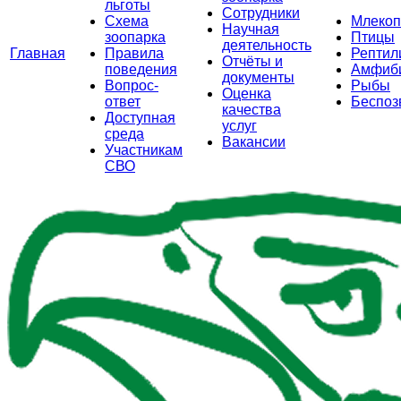
льготы
Сотрудники
Схема
Млеко
Научная
зоопарка
Птицы
деятельность
Главная
Правила
Рептил
Отчёты и
поведения
Амфиб
документы
Вопрос-
Рыбы
Оценка
ответ
Беспоз
качества
Доступная
услуг
среда
Вакансии
Участникам
СВО