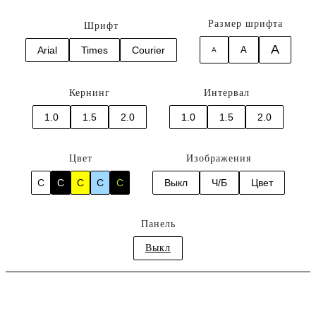
Размер шрифта
Шрифт
A
Arial
Times
Courier
A
A
Кернинг
Интервал
1.0
1.5
2.0
1.0
1.5
2.0
Цвет
Изображения
C
C
C
C
C
Выкл
Ч/Б
Цвет
Панель
Выкл