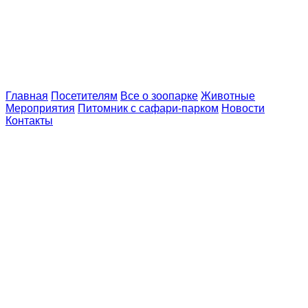
Главная
Посетителям
Все о зоопарке
Животные
Мероприятия
Питомник с сафари-парком
Новости
Контакты