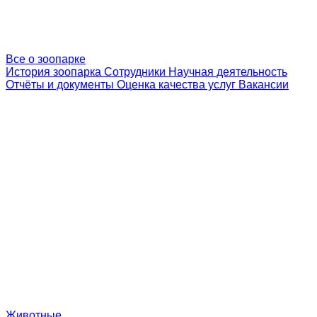
Все о зоопарке
История зоопарка
Сотрудники
Научная деятельность
Отчёты и документы
Оценка качества услуг
Вакансии
Животные